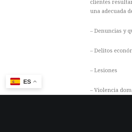
clientes result
una adecuada de
– Denuncias y q
– Delitos econó
– Lesiones
ES
– Violencia dom
– Daños
– Estafa, apropi