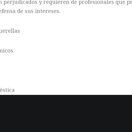
an perjudicados y requieren de profesionales que 
fensa de sus intereses.
uerellas
micos
éstica
ación indebida, insolvencias punibles