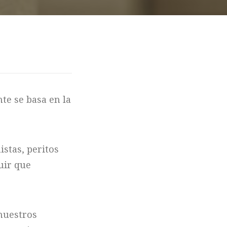
te se basa en la
stas, peritos
uir que
nuestros